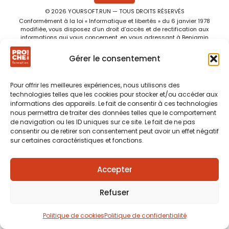
© 2026 YOURSOFT.RUN — TOUS DROITS RÉSERVÉS
Conformément à la loi « Informatique et libertés » du 6 janvier 1978
modifiée, vous disposez d’un droit d’accès et de rectification aux
informations qui vous concernent, en vous adressant à Benjamin
DESCAMPS, Organisme de formation — 3 bis rue Charles Wattinne
59200 Tourcoing — benjamin@prochedemoi.fr.
Gérer le consentement
83108567500021
SARL – SIRET N°
– Déclaration d’activité organisme
de formation professionnelle continue N°32590962759
Pour offrir les meilleures expériences, nous utilisons des
Mentions légales
–
CGV
–
Règlement intérieur
technologies telles que les cookies pour stocker et/ou accéder aux
informations des appareils. Le fait de consentir à ces technologies
nous permettra de traiter des données telles que le comportement
de navigation ou les ID uniques sur ce site. Le fait de ne pas
consentir ou de retirer son consentement peut avoir un effet négatif
sur certaines caractéristiques et fonctions.
Accepter
Refuser
Politique de cookies
Politique de confidentialité