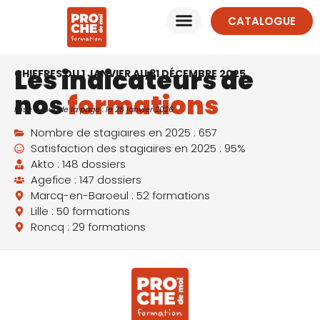
CATALOGUE
Les indicateurs de
CHIFFRES DU 1 JANVIER AU 31 DÉCEMBRE 2025
nos
formations
Mise à jour de la page : le 28 janvier 2026
Nombre de stagiaires en 2025 : 657
Satisfaction des stagiaires en 2025 : 95%
Akto : 148 dossiers
Agefice : 147 dossiers
Marcq-en-Baroeul : 52 formations
Lille : 50 formations
Roncq : 29 formations